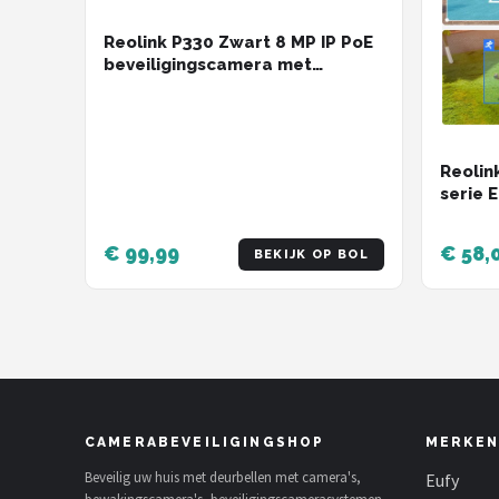
Reolink P330 Zwart 8 MP IP PoE
beveiligingscamera met
persoons- en voertuigdetectie
Reolin
serie 
2,4/5 
person
€ 99,99
€ 58,
BEKIJK OP BOL
nachtzi
CAMERABEVEILIGINGSHOP
MERKEN
Beveilig uw huis met deurbellen met camera's,
Eufy