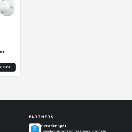
or
P BOL
PARTNERS
E-reader Spot
E-readers en accessoires kopen. Voor een