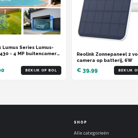
k Lumus Series Lumus-
E430 - 4 MP buitencamera,
Reolink Zonnepaneel 2 vo
GHz wifi, detectie van
camera op batterij, 6W
en/voertuigen/dieren,
00
€ 39,99
BEKIJK OP BOL
BEKIJK O
cht in kleur
SHOP
Alle categorieën