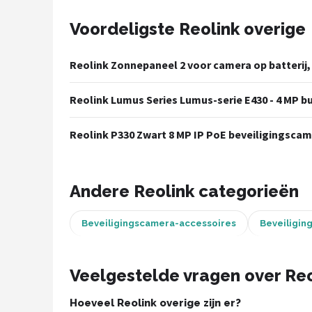
POPULAIRE MERKEN
Voordeligste Reolink overige
Eufy
Reolink Zonnepaneel 2 voor camera op batterij,
Home-Locking
Reolink Lumus Series Lumus-serie E430 - 4 MP bu
Reolink
Reolink P330 Zwart 8 MP IP PoE beveiligingsca
EZVIZ
Hikvision
Andere Reolink categorieën
TP-Link
Beveiligingscamera-accessoires
Beveiligin
Foscam
Veelgestelde vragen over Reo
Teceye
Hoeveel Reolink overige zijn er?