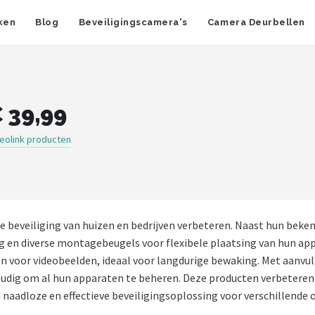
ken
Blog
Beveiligingscamera's
Camera Deurbellen
 39,99
eolink producten
de beveiliging van huizen en bedrijven verbeteren. Naast hun beken
 en diverse montagebeugels voor flexibele plaatsing van hun a
n voor videobeelden, ideaal voor langdurige bewaking. Met aanvu
udig om al hun apparaten te beheren. Deze producten verbeteren n
 naadloze en effectieve beveiligingsoplossing voor verschillende