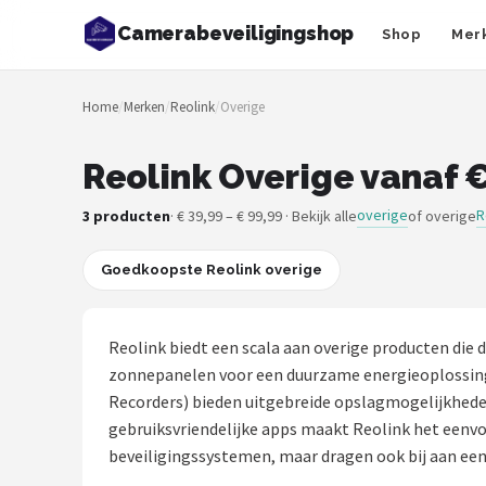
Camerabeveiligingshop
Shop
Mer
Zoeken
Home
/
Merken
/
Reolink
/
Overige
NAVIGATIE
Shop
Reolink Overige vanaf €
Merken
overige
R
3 producten
· € 39,99 – € 99,99 · Bekijk alle
of overige
Blog
Goedkoopste Reolink overige
Beveiligingscamera's
Reolink biedt een scala aan overige producten die 
Camera Deurbellen
zonnepanelen voor een duurzame energieoplossing
Recorders) bieden uitgebreide opslagmogelijkhede
NAS
gebruiksvriendelijke apps maakt Reolink het eenvo
beveiligingssystemen, maar dragen ook bij aan een
Shop