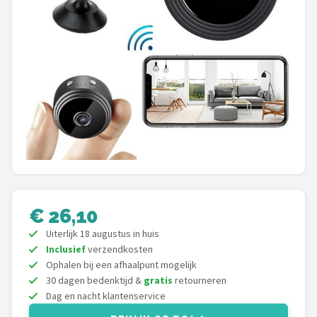
POPULAIRE MERKEN
Eufy
Home-Locking
Reolink
EZVIZ
Hikvision
€ 26,10
TP-Link
Uiterlijk 18 augustus in huis
Inclusief
verzendkosten
Foscam
Ophalen bij een afhaalpunt mogelijk
30 dagen bedenktijd &
gratis
retourneren
Teceye
Dag en nacht klantenservice