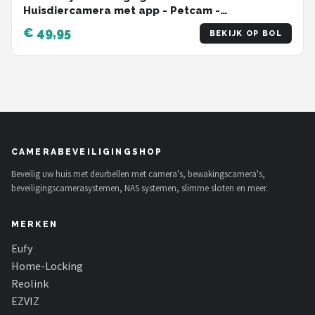
Huisdiercamera met app - Petcam -
Hondencamera - Met WiFi APP - 2K 3MP Ultra HD
€ 49,95
BEKIJK OP BOL
- Volgt beweging en geluidsdetectie - Indoor
Camera - Zwart
CAMERABEVEILIGINGSHOP
Beveilig uw huis met deurbellen met camera's, bewakingscamera's,
beveiligingscamerasystemen, NAS systemen, slimme sloten en meer.
MERKEN
Eufy
Home-Locking
Reolink
EZVIZ