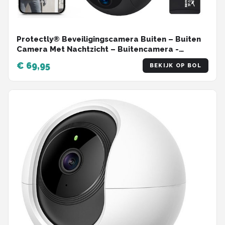
Protectly® Beveiligingscamera Buiten – Buiten
Camera Met Nachtzicht – Buitencamera -
Security camera - 3K HD 5MP - Met WiFi en APP -
€ 69,95
BEKIJK OP BOL
Incl. 64GB SD - Zwart