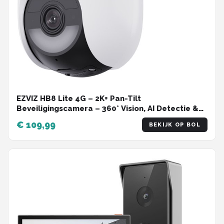
EZVIZ HB8 Lite 4G – 2K+ Pan-Tilt
Beveiligingscamera – 360° Vision, AI Detectie &
Auto Tracking – Kleur Nachtzicht – WiFi 6 –
€ 109,99
BEKIJK OP BOL
Sirene & Spotlight – IP65