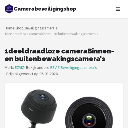
Camerabeveiligingshop
Zoeken
Home
/
Shop
/
Beveiligingscamera's
/
NAVIGATIE
1deeldraadloze cameraBinnen- en buitenbewakingscamera's
Shop
1deeldraadloze cameraBinnen-
Merken
en buitenbewakingscamera's
Merk:
EZVIZ
· Bekijk andere
EZVIZ Beveiligingscamera's
Blog
·
Prijs bijgewerkt op 06-08-2026
Beveiligingscamera's
Camera Deurbellen
NAS
Shop