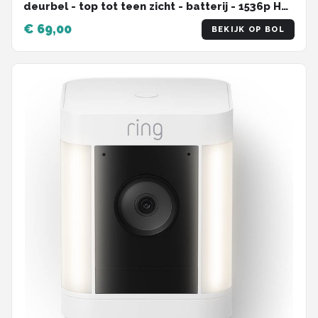
deurbel - top tot teen zicht - batterij - 1536p HD+
video
€ 69,00
BEKIJK OP BOL