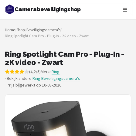
Camerabeveiligingshop
Zoeken
Home
/
Shop
/
Beveiligingscamera's
/
NAVIGATIE
Ring Spotlight Cam Pro - Plug-In - 2K video - Zwart
Shop
Ring Spotlight Cam Pro - Plug-In -
Merken
2K video - Zwart
(4,2/5)
Merk:
Ring
Blog
· Bekijk andere
Ring Beveiligingscamera's
·
Prijs bijgewerkt op 10-08-2026
Beveiligingscamera's
Camera Deurbellen
NAS
Shop