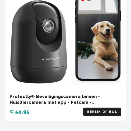
Protectly® Beveiligingscamera binnen -
Huisdiercamera met app - Petcam -
Hondencamera - Met WiFi APP - 2K 3MP Ultra HD
€ 54,95
BEKIJK OP BOL
- Volgt beweging en geluidsdetectie - Indoor
Camera - Zwart