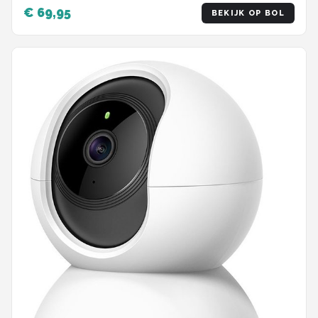
Security camera - 3K HD 5MP - Met WiFi en APP -
€ 69,95
BEKIJK OP BOL
Incl. 64GB SD - Zwart