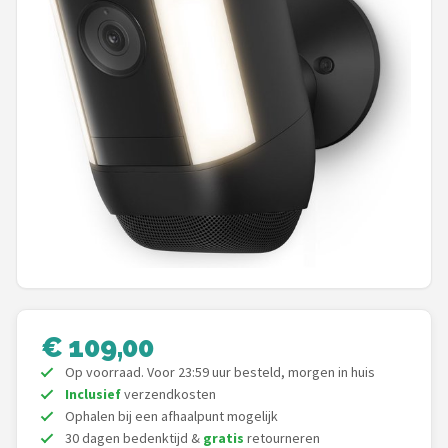
POPULAIRE MERKEN
Eufy
Home-Locking
Reolink
EZVIZ
Hikvision
TP-Link
€ 109,00
Foscam
Op voorraad. Voor 23:59 uur besteld, morgen in huis
Inclusief
verzendkosten
Teceye
Ophalen bij een afhaalpunt mogelijk
30 dagen bedenktijd &
gratis
retourneren