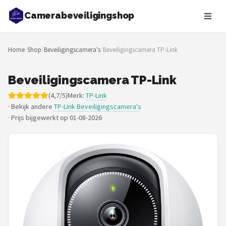
Camerabeveiligingshop
Zoeken
Home
/
Shop
/
Beveiligingscamera's
/
Beveiligingscamera TP-Link
NAVIGATIE
Shop
Beveiligingscamera TP-Link
(4,7/5)
Merk:
TP-Link
Merken
· Bekijk andere
TP-Link Beveiligingscamera's
·
Prijs bijgewerkt op 01-08-2026
Blog
Beveiligingscamera's
Camera Deurbellen
NAS
Shop