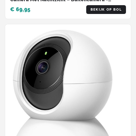
Security camera - 3K HD 5MP - Met WiFi en APP -
€ 69,95
BEKIJK OP BOL
Incl. 64GB SD - Zwart