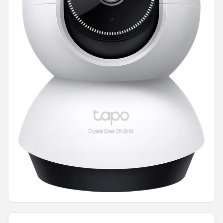
POPULAIRE MERKEN
Eufy
Home-Locking
Reolink
EZVIZ
Hikvision
TP-Link
Foscam
Teceye