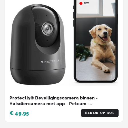
Protectly® Beveiligingscamera binnen -
Huisdiercamera met app - Petcam -
Hondencamera - Met WiFi APP - 2K 3MP Ultra HD
€ 49,95
BEKIJK OP BOL
- Volgt beweging en geluidsdetectie - Indoor
Camera - Zwart