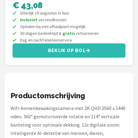
Smartwares
€ 43,08
Uiterlijk 10 augustus in huis
ieGeek
Inclusief
verzendkosten
Ophalen bij een afhaalpunt mogelijk
Alle merken →
30 dagen bedenktijd &
gratis
retourneren
Dag en nacht klantenservice
BEKIJK OP BOL
Productomschrijving
Wifi-binnenbewakingscamera met 2K QHD 2560 x 1440
video. 360° gemotoriseerde rotatie en 114° verticale
kanteling voor optimale dekking. 12x digitale zoom.
Intelligente AI-detectie van mensen, dieren,