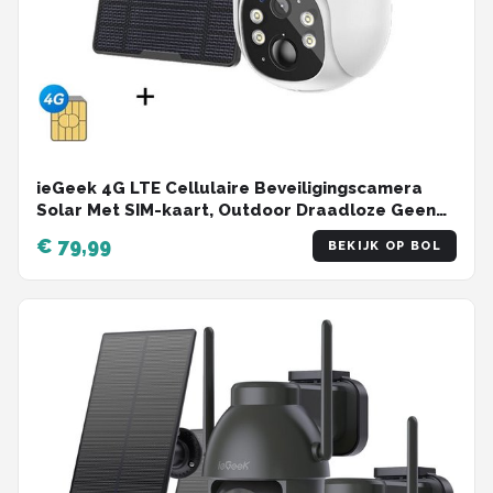
ieGeek 4G LTE Cellulaire Beveiligingscamera
Solar Met SIM-kaart, Outdoor Draadloze Geen
WiFi Bewakingscamera CCTV, 2K HD PTZ
€ 79,99
BEKIJK OP BOL
Nachtzicht PIR Bewegingsdetectie Melding
Alarm SD & Cloud Opslag IP64