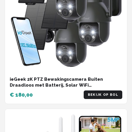
ieGeek 2K PTZ Bewakingscamera Buiten
Draadloos met Batterij, Solar WiFi
Beveiligingscamera voor thuis met Zonnepaneel
€ 180,00
BEKIJK OP BOL
en PIR Bewegingsdetectie, Kleuren Nachtzicht
CCTV IP Camera Security - zwart - 3 stuks