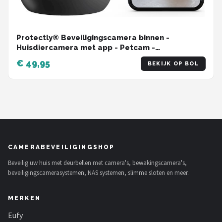
Protectly® Beveiligingscamera binnen -
Huisdiercamera met app - Petcam -
Hondencamera - Met WiFi APP - 2K 3MP Ultra HD
€ 49,95
BEKIJK OP BOL
- Volgt beweging en geluidsdetectie - Indoor
Camera - Zwart
CAMERABEVEILIGINGSHOP
Beveilig uw huis met deurbellen met camera's, bewakingscamera's,
beveiligingscamerasystemen, NAS systemen, slimme sloten en meer.
MERKEN
Eufy