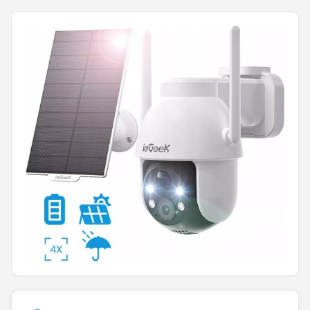
POPULAIRE MERKEN
Eufy
Home-Locking
Reolink
EZVIZ
Hikvision
TP-Link
Foscam
Teceye