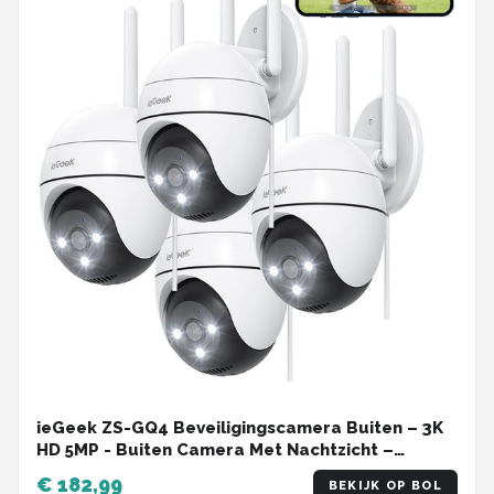
ieGeek ZS-GQ4 Beveiligingscamera Buiten – 3K
HD 5MP - Buiten Camera Met Nachtzicht –
Buitencamera - Bewakingscamera voor Buiten-
€ 182,99
BEKIJK OP BOL
Met WiFi en APP - 360° horizontaal & 130°