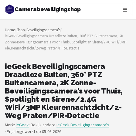
Camerabeveiligingshop
Zoeken
Home
/
Shop
/
Beveiligingscamera's
/
NAVIGATIE
ieGeek Beveiligingscamera Draadloze Buiten, 360° PTZ Buitencamera, 2K
Zonne-Beveiligingscamera's voor Thuis, Spotlight en Sirene/2.4G WiFi/3MP
Shop
Kleurennachtzicht/2-Weg Praten/PIR-Detectie
Merken
ieGeek Beveiligingscamera
Draadloze Buiten, 360° PTZ
Blog
Buitencamera, 2K Zonne-
Beveiligingscamera's
Beveiligingscamera's voor Thuis,
Spotlight en Sirene/2.4G
Camera Deurbellen
WiFi/3MP Kleurennachtzicht/2-
Weg Praten/PIR-Detectie
NAS
Merk:
ieGeek
· Bekijk andere
ieGeek Beveiligingscamera's
·
Prijs bijgewerkt op 05-08-2026
Shop