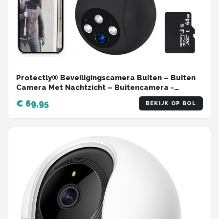
Protectly® Beveiligingscamera Buiten – Buiten
Camera Met Nachtzicht – Buitencamera -
Security camera - 3K HD 5MP - Met WiFi en APP -
€ 69,95
BEKIJK OP BOL
Incl. 64GB SD - Zwart