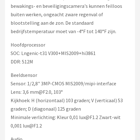
bewakings- en beveiligingscamera's kunnen feilloos
buiten werken, ongeacht zware regenval of
blootstelling aan de zon. De standaard
bedrijfstemperatuur moet van -4°F tot 140°F zijn.
Hoofdprocessor
SOC: Lngenic-t31 V300+MIS2009+hi3861
DDR: 512M
Beeldsensor
Sensor: 1/2,8" 3MP-CMOS MIS2009/mipi-interface
Lens: 3,6
mm@F2.0
, 103°
Kijkhoek: H (horizontaal) 103 graden; V (verticaal) 53
graden; D (diagonaal) 125 graden
Minimale verlichting: Kleur 0,01
lux@F1.2
Zwart-wit
0,001
lux@F1.2
Audio