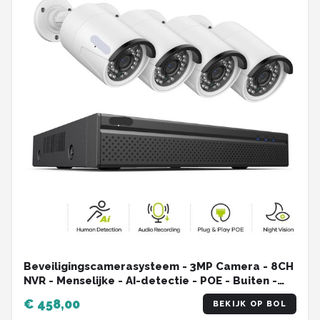
Beveiligingscamerasysteem - 3MP Camera - 8CH
NVR - Menselijke - AI-detectie - POE - Buiten -
Draadloos - IP66 Waterdichte -
€ 458,00
BEKIJK OP BOL
Bewakingscamera - Beveiligingscamera -