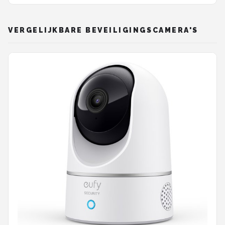
Bedraad CCTV Systeem met Audio en Nachtzicht
- 2TB Harde Schijf - 4 Stuks - Wit
VERGELIJKBARE BEVEILIGINGSCAMERA'S