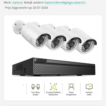
Merk:
Sannce
· Bekijk andere
Sannce Beveiligingscamera's
POPULAIRE MERKEN
·
Prijs bijgewerkt op 20-07-2026
Eufy
Home-Locking
Reolink
EZVIZ
Hikvision
TP-Link
Foscam
Teceye