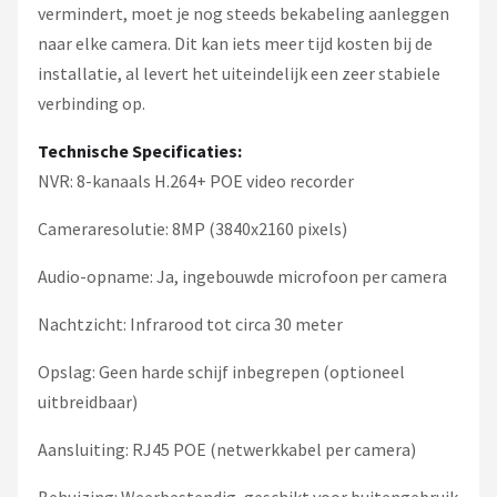
vermindert, moet je nog steeds bekabeling aanleggen
naar elke camera. Dit kan iets meer tijd kosten bij de
installatie, al levert het uiteindelijk een zeer stabiele
verbinding op.
Technische Specificaties:
NVR: 8-kanaals H.264+ POE video recorder
Cameraresolutie: 8MP (3840x2160 pixels)
Audio-opname: Ja, ingebouwde microfoon per camera
Nachtzicht: Infrarood tot circa 30 meter
Opslag: Geen harde schijf inbegrepen (optioneel
uitbreidbaar)
Aansluiting: RJ45 POE (netwerkkabel per camera)
Behuizing: Weerbestendig, geschikt voor buitengebruik