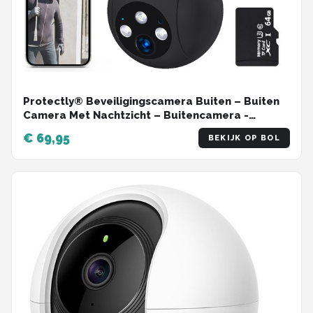
Protectly® Beveiligingscamera Buiten – Buiten
Camera Met Nachtzicht – Buitencamera -
Security camera - 3K HD 5MP - Met WiFi en APP -
€ 69,95
BEKIJK OP BOL
Incl. 64GB SD - Zwart