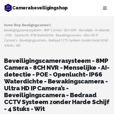
Camerabeveiligingshop
Zoeken
Home
/
Shop
/
Beveiligingscamera's
/
NAVIGATIE
Beveiligingscamerasysteem - 8MP Camera - 8CH NVR - Menselijke - AI-detectie
- POE - Openlucht- IP66 Waterdichte - Bewakingscamera - Ultra HD IP
Shop
Camera’s - Beveiligingscamera - Bedraad CCTV Systeem zonder Harde Schijf -
4 Stuks - Wit
Merken
Beveiligingscamerasysteem - 8MP
Blog
Camera - 8CH NVR - Menselijke - AI-
detectie - POE - Openlucht- IP66
Beveiligingscamera's
Waterdichte - Bewakingscamera -
Camera Deurbellen
Ultra HD IP Camera’s -
Beveiligingscamera - Bedraad
NAS
CCTV Systeem zonder Harde Schijf
- 4 Stuks - Wit
Shop