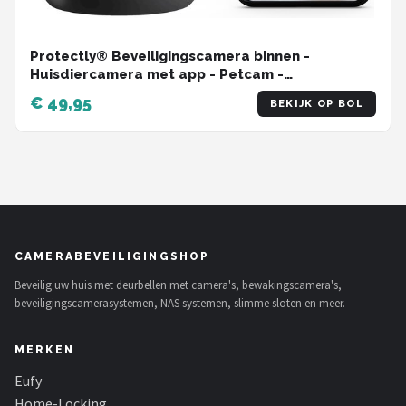
Protectly® Beveiligingscamera binnen -
Huisdiercamera met app - Petcam -
Hondencamera - Met WiFi APP - 2K 3MP Ultra HD
€ 49,95
BEKIJK OP BOL
- Volgt beweging en geluidsdetectie - Indoor
Camera - Zwart
CAMERABEVEILIGINGSHOP
Beveilig uw huis met deurbellen met camera's, bewakingscamera's,
beveiligingscamerasystemen, NAS systemen, slimme sloten en meer.
MERKEN
Eufy
Home-Locking