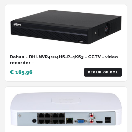
Dahua - DHI-NVR4104HS-P-4KS3 - CCTV - video
recorder -
€ 165,96
BEKIJK OP BOL