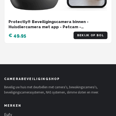
Protectly® Beveiligingscamera binnen -
Huisdiercamera met app - Petcam -
Hondencamera - Met WiFi APP - 2K 3MP Ultra HD
€ 49,95
BEKIJK OP BOL
- Volgt beweging en geluidsdetectie - Indoor
Camera - Zwart
CAMERABEVEILIGINGSHOP
Beveilig uw huis met deurbellen met camera's, bewakingscamera's,
beveiligingscamerasystemen, NAS systemen, slimme sloten en meer.
MERKEN
Eufy