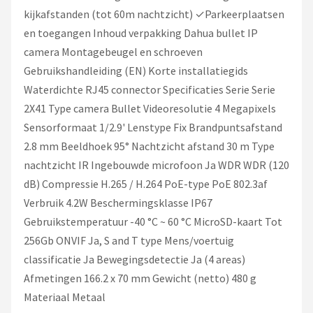
kijkafstanden (tot 60m nachtzicht) ✓Parkeerplaatsen
en toegangen Inhoud verpakking Dahua bullet IP
camera Montagebeugel en schroeven
Gebruikshandleiding (EN) Korte installatiegids
Waterdichte RJ45 connector Specificaties Serie Serie
2X41 Type camera Bullet Videoresolutie 4 Megapixels
Sensorformaat 1/2.9' Lenstype Fix Brandpuntsafstand
2.8 mm Beeldhoek 95° Nachtzicht afstand 30 m Type
nachtzicht IR Ingebouwde microfoon Ja WDR WDR (120
dB) Compressie H.265 / H.264 PoE-type PoE 802.3af
Verbruik 4.2W Beschermingsklasse IP67
Gebruikstemperatuur -40 °C ~ 60 °C MicroSD-kaart Tot
256Gb ONVIF Ja, S and T type Mens/voertuig
classificatie Ja Bewegingsdetectie Ja (4 areas)
Afmetingen 166.2 x 70 mm Gewicht (netto) 480 g
Materiaal Metaal