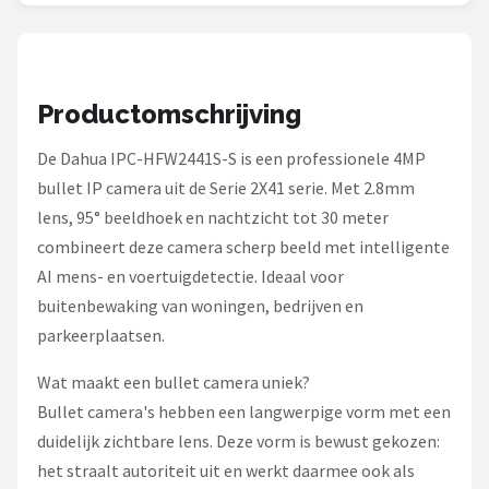
Smartwares
ieGeek
Productomschrijving
Alle merken →
De Dahua IPC-HFW2441S-S is een professionele 4MP
bullet IP camera uit de Serie 2X41 serie. Met 2.8mm
lens, 95° beeldhoek en nachtzicht tot 30 meter
combineert deze camera scherp beeld met intelligente
AI mens- en voertuigdetectie. Ideaal voor
buitenbewaking van woningen, bedrijven en
parkeerplaatsen.
Wat maakt een bullet camera uniek?
Bullet camera's hebben een langwerpige vorm met een
duidelijk zichtbare lens. Deze vorm is bewust gekozen:
het straalt autoriteit uit en werkt daarmee ook als