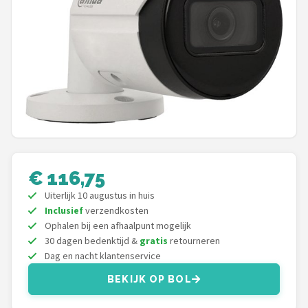
POPULAIRE MERKEN
Eufy
Home-Locking
Reolink
EZVIZ
€ 116,75
Hikvision
Uiterlijk 10 augustus in huis
Inclusief
verzendkosten
TP-Link
Ophalen bij een afhaalpunt mogelijk
30 dagen bedenktijd &
gratis
retourneren
Foscam
Dag en nacht klantenservice
Teceye
BEKIJK OP BOL