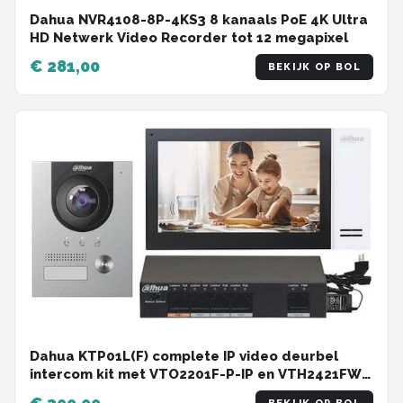
Dahua NVR4108-8P-4KS3 8 kanaals PoE 4K Ultra
HD Netwerk Video Recorder tot 12 megapixel
€ 281,00
BEKIJK OP BOL
Dahua KTP01L(F) complete IP video deurbel
intercom kit met VTO2201F-P-IP en VTH2421FW-
P inclusief PoE switch en inbouwbehuizing