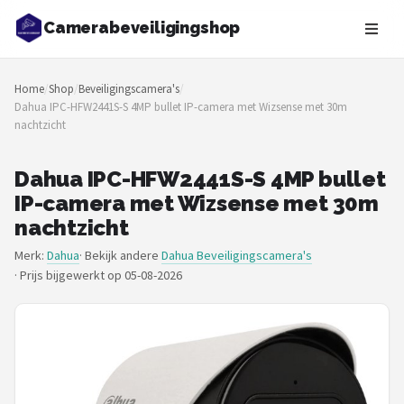
Camerabeveiligingshop
Zoeken
Home
/
Shop
/
Beveiligingscamera's
/
NAVIGATIE
Dahua IPC-HFW2441S-S 4MP bullet IP-camera met Wizsense met 30m
nachtzicht
Shop
Merken
Dahua IPC-HFW2441S-S 4MP bullet
IP-camera met Wizsense met 30m
Blog
nachtzicht
Merk:
Dahua
· Bekijk andere
Dahua Beveiligingscamera's
Beveiligingscamera's
·
Prijs bijgewerkt op 05-08-2026
Camera Deurbellen
NAS
Shop