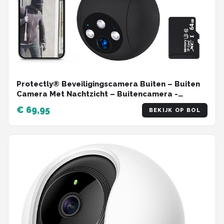
Protectly® Beveiligingscamera Buiten – Buiten
Camera Met Nachtzicht – Buitencamera -
Security camera - 3K HD 5MP - Met WiFi en APP -
€ 69,95
BEKIJK OP BOL
Incl. 64GB SD - Zwart