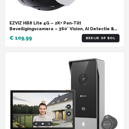
EZVIZ HB8 Lite 4G – 2K+ Pan-Tilt
Beveiligingscamera – 360° Vision, AI Detectie &
Auto Tracking – Kleur Nachtzicht – WiFi 6 –
€ 109,99
BEKIJK OP BOL
Sirene & Spotlight – IP65