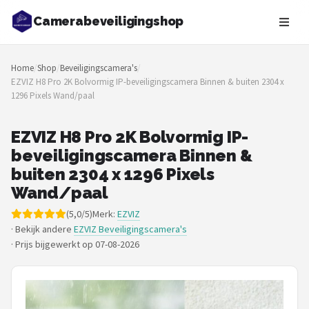
Camerabeveiligingshop
Zoeken
Home
/
Shop
/
Beveiligingscamera's
/
NAVIGATIE
EZVIZ H8 Pro 2K Bolvormig IP-beveiligingscamera Binnen & buiten 2304 x
1296 Pixels Wand/paal
Shop
Merken
EZVIZ H8 Pro 2K Bolvormig IP-
beveiligingscamera Binnen &
Blog
buiten 2304 x 1296 Pixels
Wand/paal
Beveiligingscamera's
(5,0/5)
Merk:
EZVIZ
· Bekijk andere
EZVIZ Beveiligingscamera's
Camera Deurbellen
·
Prijs bijgewerkt op 07-08-2026
NAS
Shop