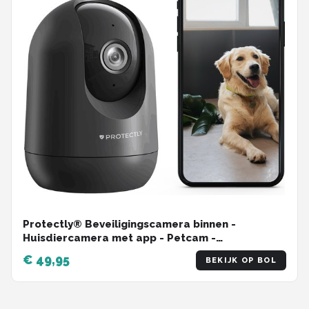
Protectly® Beveiligingscamera binnen -
Huisdiercamera met app - Petcam -
Hondencamera - Met WiFi APP - 2K 3MP Ultra HD
€ 49,95
BEKIJK OP BOL
- Volgt beweging en geluidsdetectie - Indoor
Camera - Zwart