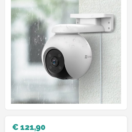
POPULAIRE MERKEN
Eufy
Home-Locking
Reolink
EZVIZ
Hikvision
TP-Link
Foscam
Teceye
€ 121,90