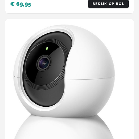
Security camera - 3K HD 5MP - Met WiFi en APP -
€ 69,95
BEKIJK OP BOL
Incl. 64GB SD - Zwart