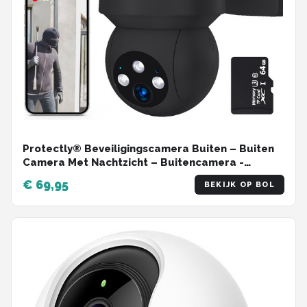
Protectly® Beveiligingscamera Buiten – Buiten
Camera Met Nachtzicht – Buitencamera -
Security camera - 3K HD 5MP - Met WiFi en APP -
€ 69,95
BEKIJK OP BOL
Incl. 64GB SD - Zwart