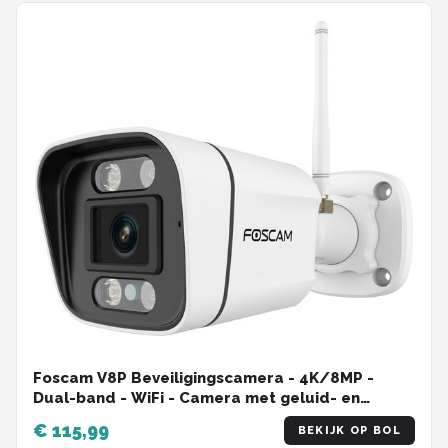
Foscam V8P Beveiligingscamera - 4K/8MP -
Dual-band - WiFi - Camera met geluid- en
lichtalarm - Wit
€ 115,99
BEKIJK OP BOL