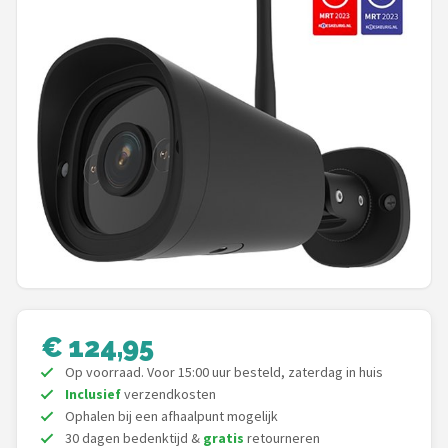
POPULAIRE MERKEN
Eufy
Home-Locking
Reolink
EZVIZ
Hikvision
TP-Link
€ 124,95
Foscam
Op voorraad. Voor 15:00 uur besteld, zaterdag in huis
Inclusief
verzendkosten
Teceye
Ophalen bij een afhaalpunt mogelijk
30 dagen bedenktijd &
gratis
retourneren