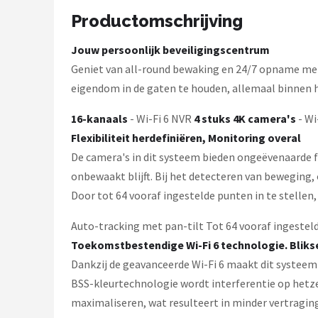
Smartwares
Productomschrijving
ieGeek
Jouw persoonlijk beveiligingscentrum
Geniet van all-round bewaking en 24/7 opname met 
Alle merken →
eigendom in de gaten te houden, allemaal binnen 
16-kanaals
- Wi-Fi 6 NVR
4 stuks 4K camera's
- Wi
Flexibiliteit herdefiniëren, Monitoring overal
De camera's in dit systeem bieden ongeëvenaarde f
onbewaakt blijft. Bij het detecteren van beweging,
Door tot 64 vooraf ingestelde punten in te stellen
Auto-tracking met pan-tilt Tot 64 vooraf ingestel
Toekomstbestendige Wi-Fi 6 technologie. Bliks
Dankzij de geavanceerde Wi-Fi 6 maakt dit systee
BSS-kleurtechnologie wordt interferentie op hetz
maximaliseren, wat resulteert in minder vertraging