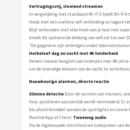
Vertragingsvrij, vloeiend streamen
In vergelijking met standaard Wi-Fi 5 biedt Wi-Fi
feeds met een snellere wifi verbinding en lagere la
Blijf verbonden met elke hoek van je huis met sup
breidt dit systeem de dekking van wifi uit tot wel 
*De gegevens zijn verkregen onder laboratoriumom
Herbeleef dag en nacht met 4K helderheid
Verken nieuwe hoogten van scherpte met 4K ultra-hi
om de levendige kleuren van de nacht te verlicht
Nauwkeurige alarmen, directe reactie
Slimme detectie
Door de vormen van mensen, voer
fout-positieven aanzienlijk wordt verminderd. Er
Als afschrikmiddel worden de spotlights en sirene 
Reolink App of Client.
Tweeweg audio
Via de ingebouwde microfoon en luidspreker van de