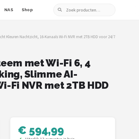
Zoeken
NAS
Shop
licht Kleuren Nachtzicht, 16-Kanaals Wi-Fi NVR met 2TB HDD voor 24/7
eem met Wi-Fi 6, 4
king, Slimme AI-
 Wi-Fi NVR met 2TB HDD
€ 594,99