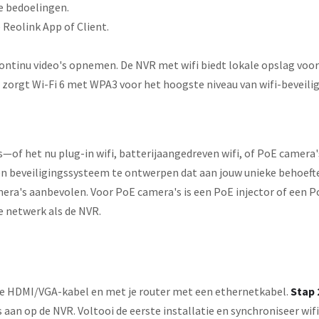
e bedoelingen.
 Reolink App of Client.
ontinu video's opnemen. De NVR met wifi biedt lokale opslag voo
t zorgt Wi-Fi 6 met WPA3 voor het hoogste niveau van wifi-beveili
—of het nu plug-in wifi, batterijaangedreven wifi, of PoE camera's 
 een beveiligingssysteem te ontwerpen dat aan jouw unieke behoeft
era's aanbevolen. Voor PoE camera's is een PoE injector of een P
e netwerk als de NVR.
de HDMI/VGA-kabel en met je router met een ethernetkabel.
Stap 
 aan op de NVR. Voltooi de eerste installatie en synchroniseer wif