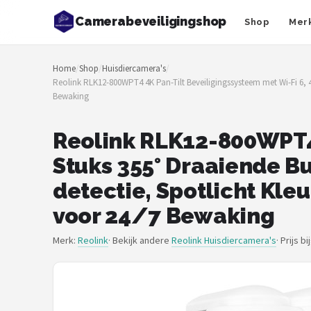
Camerabeveiligingshop
Shop
Mer
Zoeken
Home
/
Shop
/
Huisdiercamera's
/
NAVIGATIE
Reolink RLK12-800WPT4 4K Pan-Tilt Beveiligingssysteem met Wi-Fi 6, 
Bewaking
Shop
Merken
Reolink RLK12-800WPT4 
Stuks 355° Draaiende B
Blog
detectie, Spotlicht Kl
Beveiligingscamera's
voor 24/7 Bewaking
Camera Deurbellen
Merk:
Reolink
· Bekijk andere
Reolink Huisdiercamera's
·
Prijs b
NAS
Shop