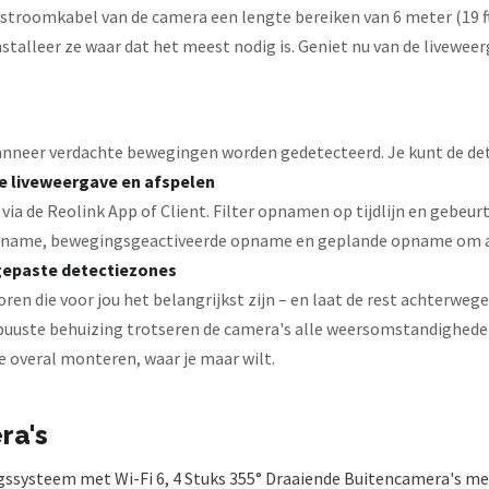
troomkabel van de camera een lengte bereiken van 6 meter (19 f
talleer ze waar dat het meest nodig is. Geniet nu van de liveweer
nneer verdachte bewegingen worden gedetecteerd. Je kunt de det
 liveweergave en afspelen
via de Reolink App of Client. Filter opnamen op tijdlijn en gebeurt
pname, bewegingsgeactiveerde opname en geplande opname om a
epaste detectiezones
n die voor jou het belangrijkst zijn – en laat de rest achterwege
buuste behuizing trotseren de camera's alle weersomstandigheden
e overal monteren, waar je maar wilt.
ra's
ssysteem met Wi-Fi 6, 4 Stuks 355° Draaiende Buitencamera's met