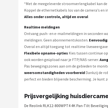
*Met de meegeleverde stroomverlengkabel kan de s
Koppel de ethernetkabels los van de camera's en ins
Alles onder controle, altijd en overal
Realtime meldingen
Ontvang push- en e-mailmeldingen in seconden wa
meldingen. Geen abonnementskosten.
Eenvoudige
Overal en altijd toegang tot realtime liveweergave 
Flexibele opname-opties
Kies tussen continue o
ook worden geüpload naar je FTP/NAS-server.
Aang
Pas bewegingszones aan om de gebieden te monitore
weersomstandigheden voorbereid
Dankzij de ro
perfect en bieden blijvende bescherming. Je kunt z
Prijsvergelijking huisdiercame
De Reolink RLK12-800WPT4 4K Pan-Tilt Beveiliging