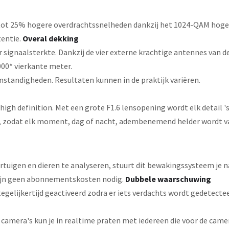
 6 tot 25% hogere overdrachtssnelheden dankzij het 1024-QAM hog
tentie.
Overal dekking
er signaalsterkte. Dankzij de vier externe krachtige antennes va
1000* vierkante meter.
standigheden. Resultaten kunnen in de praktijk variëren.
gh definition. Met een grote F1.6 lensopening wordt elk detail 's 
en, zodat elk moment, dag of nacht, adembenemend helder wordt v
tuigen en dieren te analyseren, stuurt dit bewakingssysteem je
 zijn geen abonnementskosten nodig.
Dubbele waarschuwing
tegelijkertijd geactiveerd zodra er iets verdachts wordt gedetecte
 camera's kun je in realtime praten met iedereen die voor de came