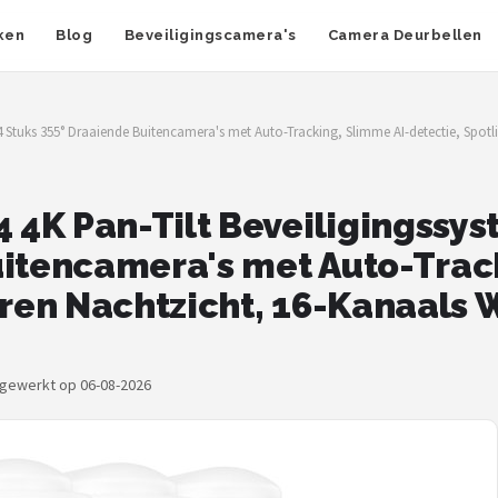
ken
Blog
Beveiligingscamera's
Camera Deurbellen
4 Stuks 355° Draaiende Buitencamera's met Auto-Tracking, Slimme AI-detectie, Spot
4K Pan-Tilt Beveiligingssyst
uitencamera's met Auto-Trac
euren Nachtzicht, 16-Kanaals
ijgewerkt op 06-08-2026