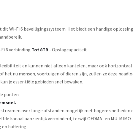
dit Wi-Fi 6 beveiligingssysteem. Het biedt een handige oplossing 
handbereik.
-Fi 6 verbinding
Tot 8TB
- Opslagcapaciteit
lexibiliteit en kunnen niet alleen kantelen, maar ook horizontaal
 of het nu mensen, voertuigen of dieren zijn, zullen ze deze naa
, kun je essentiële gebieden snel bewaken.
de punten
emsnel.
m streamen over lange afstanden mogelijk met hogere snelheden e
elfde kanaal aanzienlijk verminderd, terwijl OFDMA- en MU-MIMO-
 en buffering.