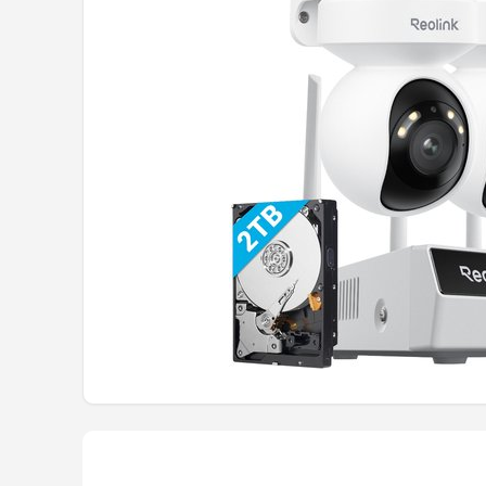
POPULAIRE MERKEN
Eufy
Home-Locking
Reolink
EZVIZ
Hikvision
TP-Link
Foscam
Teceye