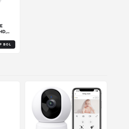
oE
HD,
F1.0
P BOL
logie,
erende
e Alarm