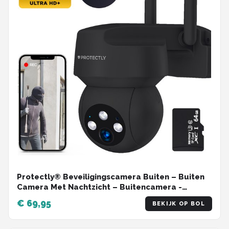
Protectly® Beveiligingscamera Buiten – Buiten
Camera Met Nachtzicht – Buitencamera -
Security camera - 3K HD 5MP - Met WiFi en APP -
€ 69,95
BEKIJK OP BOL
Incl. 64GB SD - Zwart