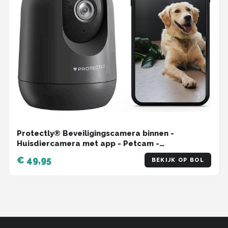
Protectly® Beveiligingscamera binnen -
Huisdiercamera met app - Petcam -
Hondencamera - Met WiFi APP - 2K 3MP Ultra HD
€ 49,95
BEKIJK OP BOL
- Volgt beweging en geluidsdetectie - Indoor
Camera - Zwart