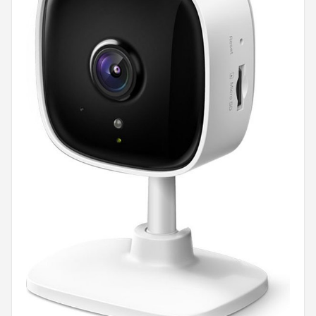
POPULAIRE MERKEN
Eufy
Home-Locking
Reolink
EZVIZ
Hikvision
TP-Link
Foscam
Teceye