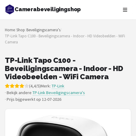
Camerabeveiligingshop
Zoeken
Home
/
Shop
/
Beveiligingscamera's
/
NAVIGATIE
TP-Link Tapo C100 - Beveiligingscamera - Indoor - HD Videobeelden - WiFi
Camera
Shop
Merken
TP-Link Tapo C100 -
Beveiligingscamera - Indoor - HD
Blog
Videobeelden - WiFi Camera
(4,4/5)
Merk:
TP-Link
Beveiligingscamera's
· Bekijk andere
TP-Link Beveiligingscamera's
·
Prijs bijgewerkt op 12-07-2026
Camera Deurbellen
NAS
Shop