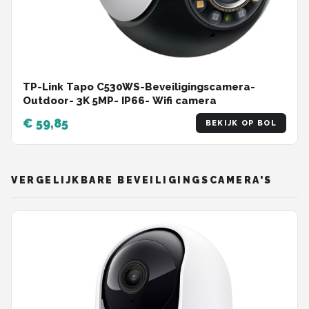
TP-Link Tapo C530WS-Beveiligingscamera-
Outdoor- 3K 5MP- IP66- Wifi camera
€ 59,85
BEKIJK OP BOL
VERGELIJKBARE BEVEILIGINGSCAMERA'S