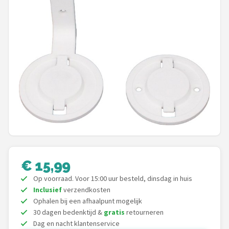
POPULAIRE MERKEN
Eufy
Home-Locking
Reolink
EZVIZ
Hikvision
TP-Link
€ 15,99
Op voorraad. Voor 15:00 uur besteld, dinsdag in huis
Foscam
Inclusief
verzendkosten
Ophalen bij een afhaalpunt mogelijk
Teceye
30 dagen bedenktijd &
gratis
retourneren
Dag en nacht klantenservice