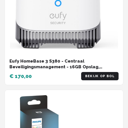
Eufy HomeBase 3 S380 - Centraal
Beveiligingsmanagement - 16GB Opslag,
uitbreidbaar - Werkt met alle Eufy apparaten
€ 170,00
BEKIJK OP BOL