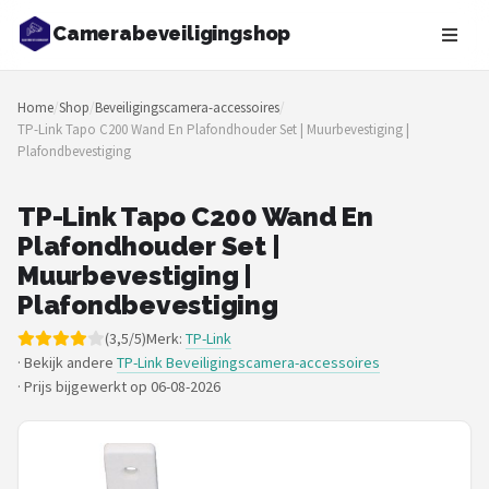
Camerabeveiligingshop
Zoeken
Home
/
Shop
/
Beveiligingscamera-accessoires
/
NAVIGATIE
TP-Link Tapo C200 Wand En Plafondhouder Set | Muurbevestiging |
Plafondbevestiging
Shop
Merken
TP-Link Tapo C200 Wand En
Plafondhouder Set |
Blog
Muurbevestiging |
Plafondbevestiging
Beveiligingscamera's
(3,5/5)
Merk:
TP-Link
· Bekijk andere
TP-Link Beveiligingscamera-accessoires
Camera Deurbellen
·
Prijs bijgewerkt op 06-08-2026
NAS
Shop