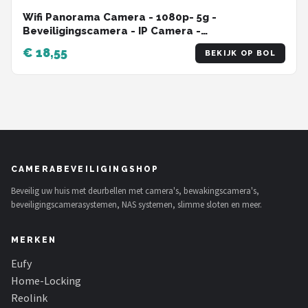
Wifi Panorama Camera - 1080p- 5g -
Beveiligingscamera - IP Camera -
Camerabewaking - E27 Dikke Fitting- Spy
€ 18,55
BEKIJK OP BOL
Camera - 2-Weg Audio - Beweeg en
Geluidsdetectie - Nachtvisie - Draadloos -
Huisdiercamera - Opslag in Cloud & App - Lamp -
360graden
CAMERABEVEILIGINGSHOP
Beveilig uw huis met deurbellen met camera's, bewakingscamera's,
beveiligingscamerasystemen, NAS systemen, slimme sloten en meer.
MERKEN
Eufy
Home-Locking
Reolink